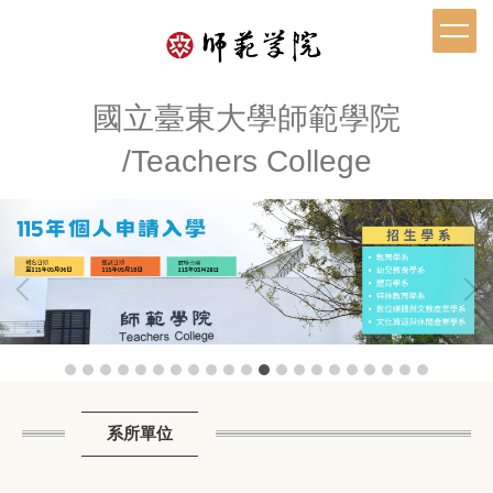
跳
到
主
要
內
國立臺東大學師範學院
容
/Teachers College
區
系所單位