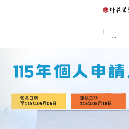
跳
到
主
要
內
容
:::
區