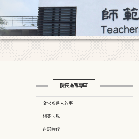
:::
院長遴選專區
徵求候選人啟事
相關法規
遴選時程