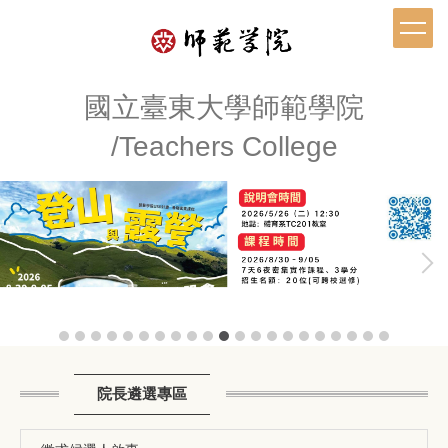
跳
到
主
要
內
國立臺東大學師範學院
容
/Teachers College
區
院長遴選專區