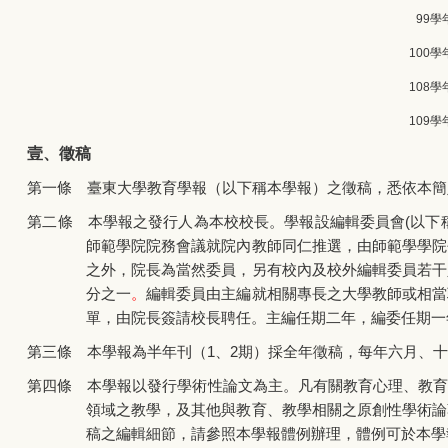
99
學
100
學
108
學
109
學
壹、徵稿
第一條 臺東大學教育學報（以下稱本學報）之徵稿，悉依本簡
第二條 本學報之發行人為本校校長。學報設編輯委員會(以下
師範學院院務會議就院內教師同仁推選，由師範學學院
之外，院長為當然委員，另有校內及校外編輯委員若干
分之一
。
編輯委員由主編就相關專長之大學教師或相當
單，由院長簽請校長聘任。主編任期二年，編委任期一
第三條 本學報為半年刊（1、2期）採全年徵稿，每年六月、
第四條 本學報以發行學術性論文為主。凡有關教育心理、教育
領域之教學，及其他與教育、教學相關之原創性學術論
稿之編輯細節，請參照本學報體例辦理，體例可於本學