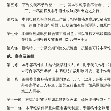
第五條 下列文稿不予刊登：（一）與本學報宗旨不合者，（
（三）一稿兩投及非學術性或無資料出處之文稿。
第六條 本刊投稿及審查採線上作業，相關投稿進度請投稿者於
樣一律由作者自行校對，出版後如有任何謬誤，由原作
第七條 本學報經編輯委員會或主編同意，可以邀稿方式取得論
並請捐助刊登費及審查費用新台幣三千元。
第八條 投稿時，一併繳交期刊論文授權書，授權書可於本學報
貳、審查及編輯
第九條 本學報稿件由主編依徵稿辦法5、6，對來稿先作形式
未符合徵稿要求者，本學報將在說明原因後，請原作者
第十條 編輯委員會審稿會議原則為2、5、9、12月，必要時
外專家學者二人審查，並酌支給審查費。如果兩位評審
第三人再審。
第十一條 來稿之評審意見如為修改復再審、修改後刊登或不予
第十二條 本學報稿件採雙向匿名審稿制度，學報稿件之錄用