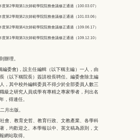
年度第
2
學期第
1
次師範學院院務會議修正通過（
100.03.07
）
年度第
2
學期第
2
次師範學院院務會議修正通過（
101.03.06
）
年度第
2
學期第
4
次師範學院院務會議修正通過（
109.06.17
）
年度第
1
學期第
3
次師範學院院務會議修正通過（
109.12.10
）
則辦理。
稱編委會)，設主任編輯（以下稱主編）一人，由
長（以下稱院長）簽請校長聘任。編委會除主編
人，其中校外編輯委員不得少於全部委員人數三
職級之研究人員或學有專精之專家學者，列出名
年，得連任。
十二月出版。
社會、教育史哲、教育行政、文教產業、各學科
著，均歡迎之。本學報以中、英文稿為原則，文
報網站取得。