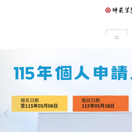
跳
到
主
要
內
容
:::
區