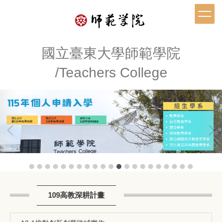
跳
到
主
要
內
國立臺東大學師範學院
容
/Teachers College
區
109高教深耕計畫