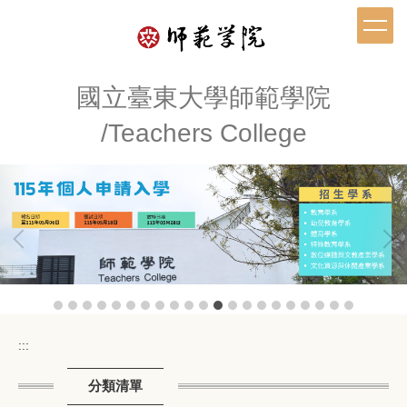
跳
到
主
要
內
國立臺東大學師範學院
容
/Teachers College
區
:::
分類清單