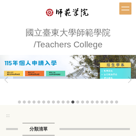
跳
到
主
要
內
國立臺東大學師範學院
容
/Teachers College
區
:::
分類清單