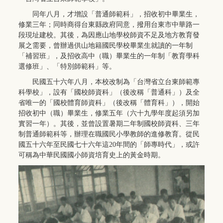
同年八月，才增設「普通師範科」，招收初中畢業生，
修業三年；同時商得台東縣政府同意，撥用台東市中華路一
段現址建校。其後，為因應山地學校師資不足及地方教育發
展之需要，曾辦過供山地籍國民學校畢業生就讀的一年制
「補習班」，及招收高中（職）畢業生的一年制「教育學科
選修班」、「特別師範科」等。
民國五十六年八月，本校改制為「台灣省立台東師範專
科學校」，設有「國校師資科」（後改稱「普通科」）及全
省唯一的「國校體育師資科」（後改稱「體育科」），開始
招收初中（職）畢業生，修業五年（六十九學年度起須另加
實習一年）。其後，並曾設置暑期二年制國校師資科、三年
制普通師範科等，辦理在職國民小學教師的進修教育。從民
國五十六年至民國七十六年這20年間的「師專時代」，或許
可稱為中華民國國小師資培育史上的黃金時期。