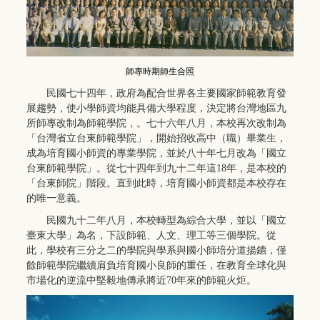
師專時期師生合照
民國七十四年，政府為配合世界各主要國家師範教育發
展趨勢，使小學師資均能具備大學程度，決定將台灣地區九
所師專改制為師範學院，。七十六年八月，本校再次改制為
「台灣省立台東師範學院」，開始招收高中（職）畢業生，
成為培育國小師資的專業學院，並於八十年七月改為「國立
台東師範學院」。從七十四年到九十二年這18年，是本校的
「台東師院」階段。直到此時，培育國小師資都是本校存在
的唯一意義。
民國九十二年八月，本校轉型為綜合大學，並以「國立
臺東大學」為名，下設師範、人文、理工等三個學院。從
此，學校有三分之二的學院與學系與國小師培分道揚鑣，僅
餘師範學院繼續肩負培育國小良師的重任，在教育全球化與
市場化的逆流中堅毅地傳承將近70年來的師範火炬。