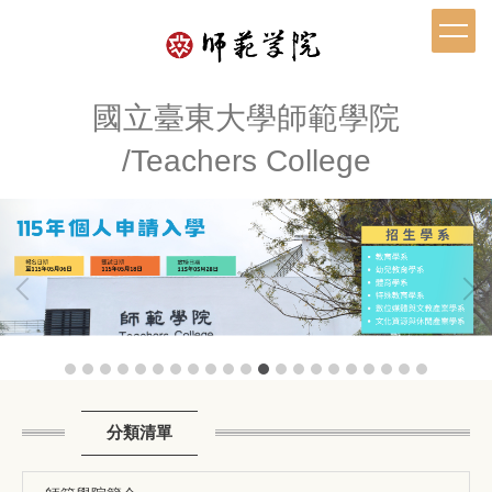
跳
到
主
要
內
國立臺東大學師範學院
容
/Teachers College
區
分類清單