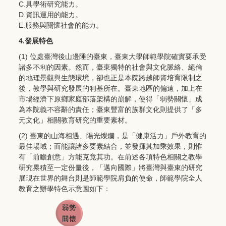
C.具學術研究能力。
D.資訊運用的能力。
E.服務與關懷社會的能力。
4.發展特色
(1) 位處臺灣後山邊陲的臺東，臺東大學師範學院確實要承受
諸多不利的因素。然而，臺東獨特的社會與文化脈絡、絕倫
的地理景觀與生態環境，卻也正是本院跨越師資培育限制之
後，教學與研究發展的利基所在。臺東地區的偏遠，加上在
市場經濟下原鄉家庭部落架構的崩解，使得「弱勢關懷」成
為本院義不容辭的責任；臺東豐富的族群文化則提供了「多
元文化」相關教育研究的重要素材。
(2) 臺東的山海相遇、陽光燦爛，是「健康活力」戶外教育的
最佳場域；而能讓諸多要素結合，並發揮其加乘效果，則惟
有「前瞻創意」方能克竟其功。在前述各項特色相關之教學
研究累積至一定份量後，「邁向國際」將臺灣與臺東的研究
展現在世界的舞台則是師範學院肩負的使命，師範學院全人
教育之辦學特色示意圖如下：