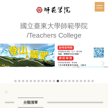
跳
到
主
要
內
國立臺東大學師範學院
容
/Teachers College
區
:::
分類清單