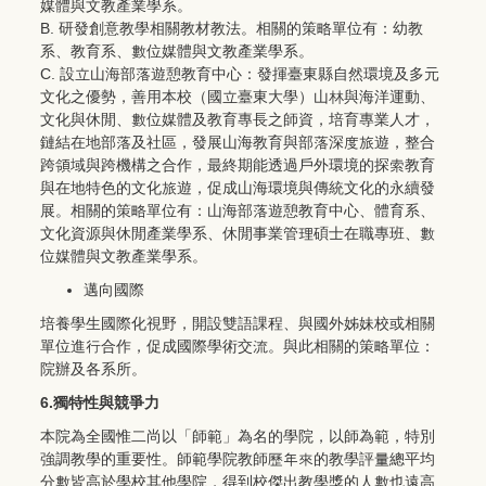
媒體與文教產業學系。
B. 研發創意教學相關教材教法。相關的策略單位有：幼教
系、教育系、數位媒體與文教產業學系。
C. 設立山海部落遊憩教育中心：發揮臺東縣自然環境及多元
文化之優勢，善用本校（國立臺東大學）山林與海洋運動、
文化與休閒、數位媒體及教育專長之師資，培育專業人才，
鏈結在地部落及社區，發展山海教育與部落深度旅遊，整合
跨領域與跨機構之合作，最終期能透過戶外環境的探索教育
與在地特色的文化旅遊，促成山海環境與傳統文化的永續發
展。相關的策略單位有：山海部落遊憩教育中心、體育系、
文化資源與休閒產業學系、休閒事業管理碩士在職專班、數
位媒體與文教產業學系。
邁向國際
培養學生國際化視野，開設雙語課程、與國外姊妹校或相關
單位進行合作，促成國際學術交流。與此相關的策略單位：
院辦及各系所。
6.獨特性與競爭力
本院為全國惟二尚以「師範」為名的學院，以師為範，特別
強調教學的重要性。師範學院教師歷年來的教學評量總平均
分數皆高於學校其他學院，得到校傑出教學獎的人數也遠高