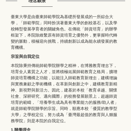
理念願景
臺東大學是由臺東師範學院為基礎所發展成的一所綜合大
學，「師範學院」同時扮演著臺東大學的創校基石，以及學
校轉型發展孕育者的關鍵角色。在傳統「師資培育」的辦學
框架下，本院除維繫原有師資培育之優勢外，更掌握時代轉
變的脈動，積極迎向挑戰，持續創新以成為能永續發展的教
育機構。
宗旨與自我定位
本院除秉持傳統師範學院辦學之精神，在博雅教育理念下，
培育全人素質之人才，並將積極拓展師範教育之格局，擴增
師資培育機構之功能，以能注入師範教育新理念，建構理論
與實務兼顧之學術機構，在革新與創新之中，建構教育新精
神、新視野與新活力。因此，建基於本校「教育卓越、關懷
社會、深耕研究、邁向國際」的校務發展願景上，超越師資
培育的範疇，「培養學生成為具有專業能力的服務/助人者」
就是師範學院辦學的宗旨。同時，順應本校「優質的教學型
大學」之學校定位，努力成為「臺灣最超值的教育與人類服
務學院」則是本院的自我定位。
1.辦學理念