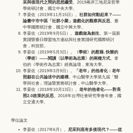
采與後現代之間的思想繼受
。2019兩岸三地尼采哲學
學術研討會，國立中央大學。
李晏佐（2019年11月15日）。
社群如何動起來？――
論臺中市中區「社群小聚」遊戲化的觀察與反思
。臺
中學國際研討會，國立中興大學。
李晏佐（2019年9月5日）。
遊戲做為創生
。第一屆新
實踐暨臺日聯盟地方連結與社會實踐研究國際研討
會，科技部。
李晏佐（2019年5月3日）。
〈學術〉的慰藉․快樂的
〈學術〉
——
閱讀〈以學術為志業〉的兩種方式
。韋
伯的《學術作為志業》經典論壇，東海大學。
李晏佐（2019年3月9日）。
「老年」的他者化：老年
照顧在公共論述中的建構
。中山醫學大學第九屆「醫
學與社會」理論暨實務研討會，中山醫學大學。
李晏佐（2018年10月13日）。
老年的他者化
——
對長
照2.0
政策的反思
。2018年台灣社會研究學會年會，國
立交通大學。
學位論文
李晏佐（2017年6月）。
尼采到底有多後現代？
——
從