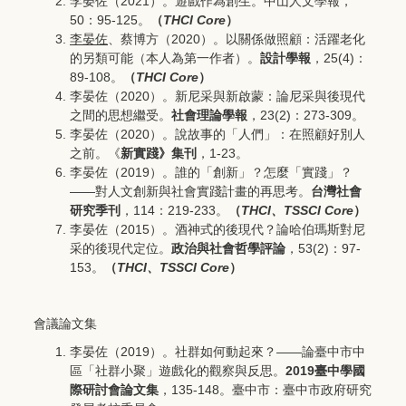
李晏佐（2021）。遊戲作為創生。中山人文學報，
50：95-125。
（
THCI Core
）
李晏佐
、蔡博方（2020）。以關係做照顧：活躍老化
的另類可能（本人為第一作者）。
設計學報
，25(4)：
89-108。
（
THCI Core
）
李晏佐（2020）。新尼采與新啟蒙：論尼采與後現代
之間的思想繼受。
社會理論學報
，23(2)：273-309。
李晏佐（2020）。說故事的「人們」：在照顧好別人
之前。《
新實踐》集刊
，1-23。
李晏佐（2019）。誰的「創新」？怎麼「實踐」？
——對人文創新與社會實踐計畫的再思考。
台灣社會
研究季刊
，114：219-233。
（
THCI
、TSSCI Core
）
李晏佐（2015）。酒神式的後現代？論哈伯瑪斯對尼
采的後現代定位。
政治與社會哲學評論
，53(2)：97-
153。
（
THCI
、TSSCI Core
）
會議論文集
李晏佐（2019）。社群如何動起來？――論臺中市中
區「社群小聚」遊戲化的觀察與反思。
2019
臺中學國
際研討會論文集
，135-148。臺中市：臺中市政府研究