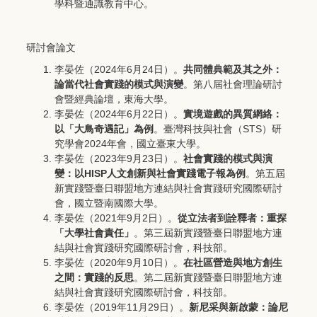
學科暨通識教育中心。
研討會論文
李晏佐（2024年6月24日）。
共同體典範及其之外：
論當代社會實踐的模式與演變
。第八屆社會理論研討
會暨經典論壇，東海大學。
李晏佐（2024年6月22日）。
實境遊戲的異質網絡：
以「大鳥奇遇記」為例
。臺灣科技與社會（STS）研
究學會2024年會，國立臺東大學。
李晏佐（2023年9月23日）。
社會實踐的模式與演
變：以
HISP
人文創新與社會實踐電子報為例
。第五屆
新實踐暨臺日聯盟地方連結與社會實踐研究國際研討
會，國立暨南國際大學。
李晏佐（2021年9月2日）。
從立法者到詮釋者：重探
「大學社會責任」
。第三屆新實踐暨臺日聯盟地方連
結與社會實踐研究國際研討會，科技部。
李晏佐（2020年9月10日）。
在社區營造與地方創生
之間：實踐的反思
。第二屆新實踐暨臺日聯盟地方連
結與社會實踐研究國際研討會，科技部。
李晏佐（2019年11月29日）。
新尼采與新啟蒙：論尼