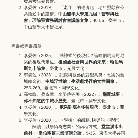
發展考核委員會。
李晏佐（2019）。「老年」的他者化：老年照顧在公
共論述中的建構。
中山醫學大學第九屆「醫學與社
會」理論暨實務研討會會議論文集
，40-55。臺中市：
中山醫學大學醫社系。
專書或專書篇章
李晏佐（2025）。酒神式的後現代？論哈伯馬斯對尼
采的後現代定位。
後國族社會與世界的未來：哈伯馬
斯九十論集
。臺北市：允晨文化。
李晏佐（2023）。記憶與技藝的對望共舞：七柒的舊
城鍊金術。
中城浮世繪：生活劇場裡的女性圖像
，
256-269。臺北市：開學文化。
高禎臨、蔡奇璋、李晏佐等著（2022）。
翻閱城事：
你不知道的中城小歷史
。臺北市：開學文化。
李晏佐（2020）。
尼采到底有多後現代
。臺北市：開
學文化。
李晏佐（2020）。〈學術〉的慰藉․快樂的〈學術〉
——閱讀〈以學術為志業〉的兩種方式。
堂堂溪水出
前村──韋伯兩篇志業演講分論
，9-35。東海大學共同