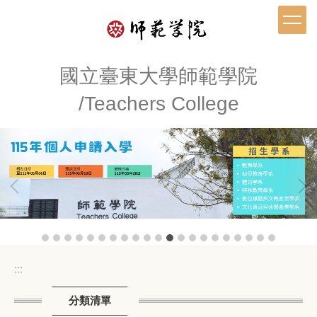
跳
到
主
要
內
國立臺東大學師範學院
容
/Teachers College
區
:::
分類清單