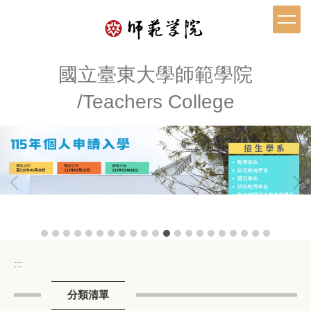
跳
到
主
要
內
國立臺東大學師範學院
容
/Teachers College
區
:::
分類清單