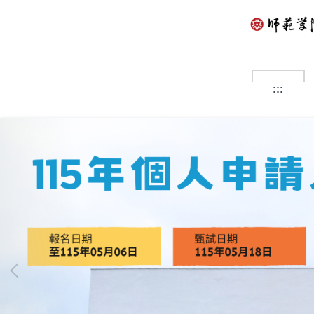
跳
到
主
要
內
容
:::
區