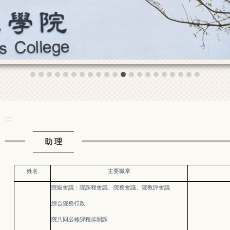
:::
助 理
姓名
主要職掌
院級會議：院課程會議、
院務會議、
院教評會議
綜合院務行政
院共同必修課程排開課