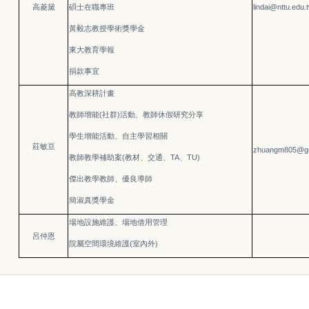
高菱黛
碩士在職專班
lindai@nttu.edu.
黃毅志教授學術獎學金
東大教育學報
捐款事宜
高教深耕計畫
教師增能(社群)活動、
教師
休假研究分享
學生增能活動、自主學習相關
莊敏亘
zhuangm805@gm.
教師教學補助案(教材、交通、TA、TU)
傑出教學教師、優良導師
簡淑真獎學金
場地設施維護、
場地借用管理
呂仲恩
院屬空間環境維護(室內外)