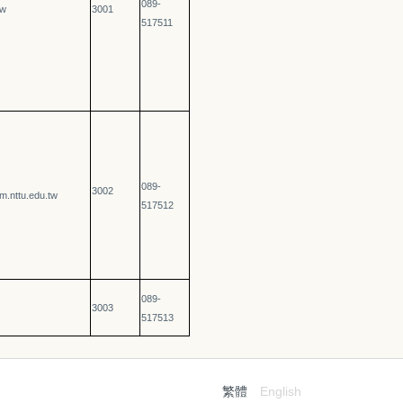
089-
tw
3001
517511
089-
3002
nttu.edu.tw
517512
089-
3003
517513
繁體
English