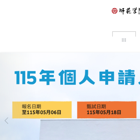
跳
到
主
要
內
容
:::
區