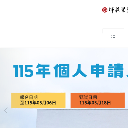
跳
到
主
要
內
容
:::
區