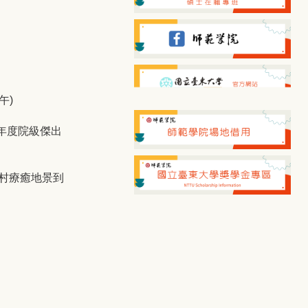
午)
年度院級傑出
鄉村療癒地景到