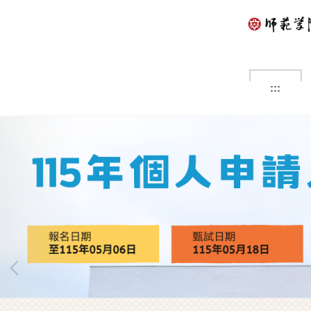
跳
到
主
要
內
容
:::
區