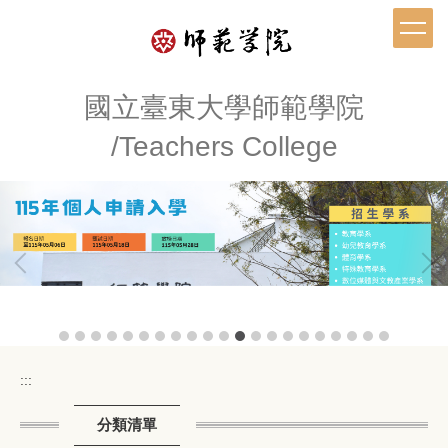
跳
到
主
要
內
國立臺東大學師範學院
容
/Teachers College
區
:::
分類清單