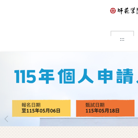
跳
到
主
要
內
容
:::
區